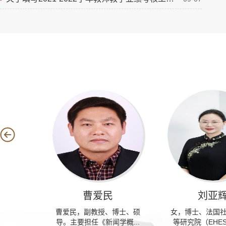
曹爱民
李泳萱
刘亚
金潇
语言文学
硕士生导
曹爱民，副教授、博士、硕
李泳萱 2016级汉语国际
金潇倩2018级汉
女，博士、法国
大学...
文系毕
导。主要担任《新闻学概...
教育录取院校：格拉斯哥...
等研究院（EHE
取院校：利兹大学