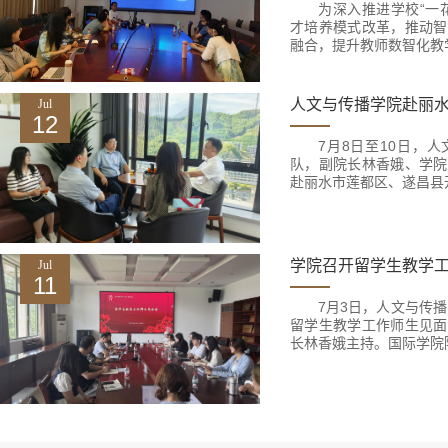
为深入推进学校“一
才培养模式改革，推动智
融合，提升教师数智化教学
人文与传播学院赴丽
Jul
12
7月8日至10日，
队，副院长林香娥、学院
赴丽水市莲都区、遂昌县开
学院召开留学生教学
Jul
11
7月3日，人文与传播
留学生教学工作师生见面
长林香娥主持。国际学院院