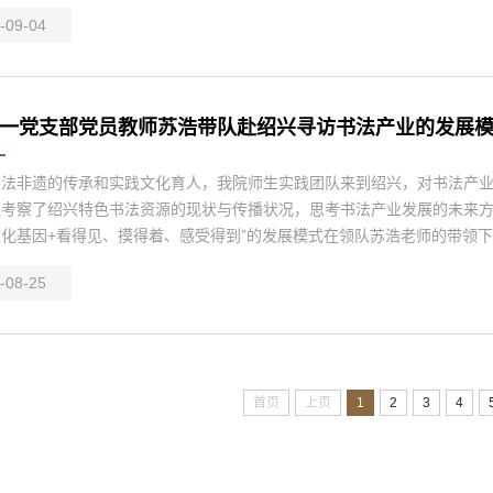
-09-04
一党支部党员教师苏浩带队赴绍兴寻访书法产业的发展
书法非遗的传承和实践文化育人，我院师生实践团队来到绍兴，对书法产
考察了绍兴特色书法资源的现状与传播状况，思考书法产业发展的未来方向
化基因+看得见、摸得着、感受得到”的发展模式在领队苏浩老师的带领下，
-08-25
首页
上页
1
2
3
4