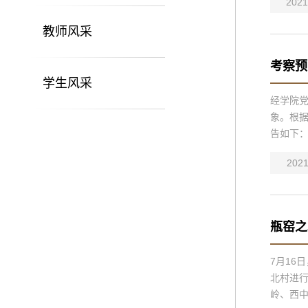
2021
教师风采
考察预
学生风采
经学院
象。根据
告如下：
2021
瓶窑之
7月16
北村进行
岭、西中