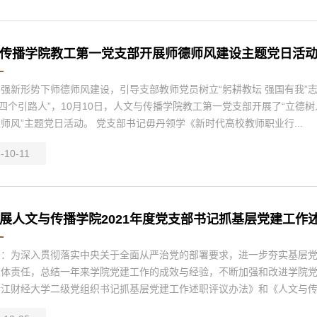
传播学院教工第一党支部开展师德师风建设主题党日活
强新形势下师德师风建设，引导支部教师党员树立“躬耕教坛 强国有我”志
“四个引路人”，10月10日，人文与传播学院教工第一党支部开展了“立德
师风”主题党日活动。 党支部书记毋丹领学《新时代高校教师职业行...
-10-11
展人文与传播学院2021年度党支部书记抓基层党建工作述职
部：为深入贯彻落实中央关于全面从严治党的部署要求，进一步夯实基层
主体责任，总结一年来学院党建工作的成效与经验，不断加强和改进学院
江财经大学二级党组织书记抓基层党建工作述职评议办法》和《人文与传播