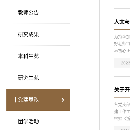
教师公告
人文与
研究成果
为持续加
好老师”
忘初心正
本科生苑
2023
研究生苑
关于开
党建思政
各党支
建工作
根据《浙
团学活动