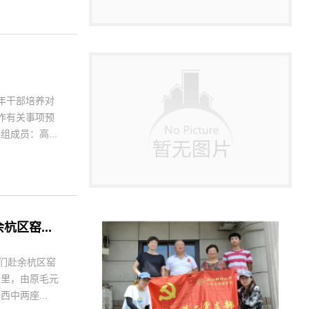
年干部培养对
工作有关事项预
成员：高...
区窑...
们赴余杭区窑
公里，由原毛元
中两座...