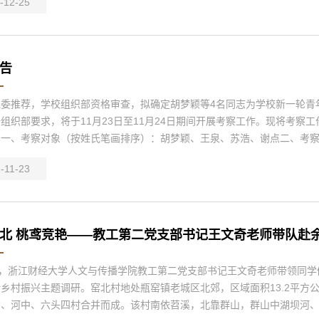
-12-25
告
党委推荐，学校组织部资格审查，拟确定胡梦颖等4名同志为学校新一轮青
组织部要求，将于11月23日至11月24日期间开展考察工作。现将考察
一、考察对象（按姓氏笔画排序）：胡梦颖、王泉、苏浩、谢点二、考察组
-11-23
北 桃鸢竞艳——教工第二党支部书记王文奇老师带队赴余杭
日，浙江财经大学人文与传播学院教工第二党支部书记王文奇老师带领同学
乡村振兴主题调研。窑北村地处瓶窑镇老城区北郊，区域面积13.2平方
、河中、六头四村合并而成。该村南依苕溪，北靠群山，群山中湖坝河、西