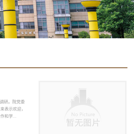
临调研。院党委
到来表示欢迎，
和学...