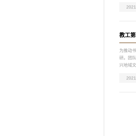
2021
教工第
为推动
研。团队
兴地域文
2021