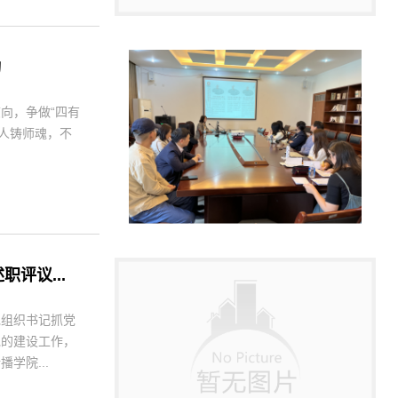
动
向，争做“四有
树人铸师魂，不
评议...
党组织书记抓党
党的建设工作，
学院...