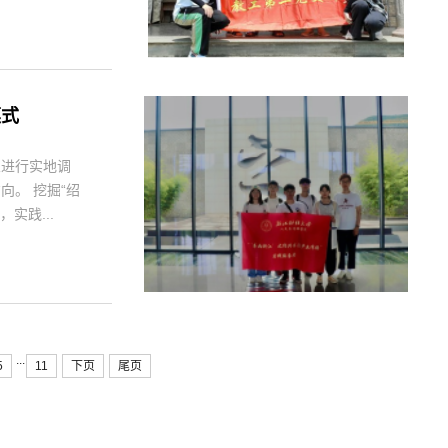
模式
业进行实地调
。 挖掘“绍
实践...
...
5
11
下页
尾页