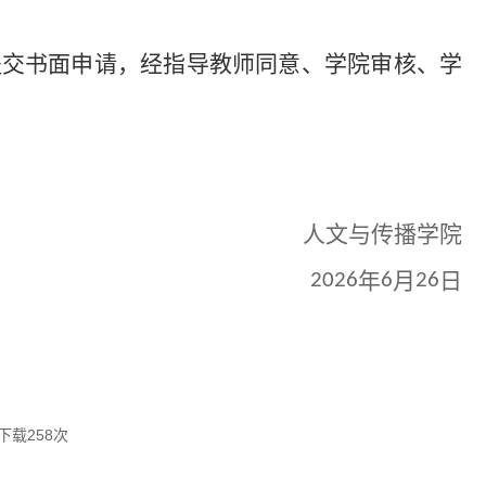
。
提交书面申请，经指导教师同意、学院审核、学
人文与传播学院
年
月
日
2026
6
26
下载
258
次