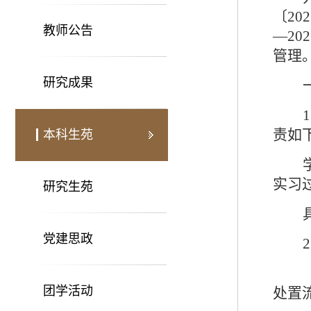
〔
202
教师公告
—
202
管理
研究成果
1
责如
本科生苑
实习
研究生苑
党建思政
2
团学活动
处置