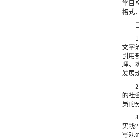
学目
格式
1
文字
引用
理。
发展
2
的社
员的
3
实践
2
写规