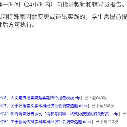
第一时间（
24
小时内）向指导教师和辅导员报告
.
因特殊原因需变更或退出实践的，学生需提前
批后方可执行。
件8：人文与传播学院短学期四个报告模板.zip
】已下载
640
次
件7：关于汉语言文学本科经济社会调查选题.docx
】已下载
366
次
件4：优秀调查报告示例（请参考内容，格式仍按照附件3要求）.zip
】已
件6：关于新闻传播学科本科经济社会调查选题.docx
】已下载
213
次