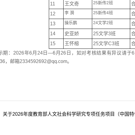
25新传2班
11
王文奇
李 漪
25新传4班
12
操乐鹏
24文学2班
13
14
史亚娇
25文学3班
15
王怀榕
25文学C3班
示期：2026年6月24日—6月26日，如对考核结果有异议请于
136，邮箱2334592692@qq.com。
：
关于2026年度教育部人文社会科学研究专项任务项目（中国