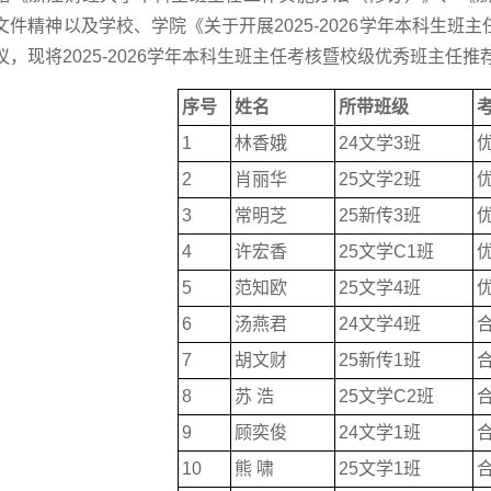
文件精神以及学校、学院《关于开展2025-2026学年本科生
议，现将2025-2026学年本科生班主任考核暨校级优秀班主任
序号
姓名
所带班级
1
林香娥
24文学3班
2
肖丽华
25文学2班
3
常明芝
25新传3班
4
许宏香
25文学C1班
5
范知欧
25文学4班
6
汤燕君
24文学4班
7
胡文财
25新传1班
8
苏 浩
25文学C2班
9
顾奕俊
24文学1班
10
熊 啸
25文学1班