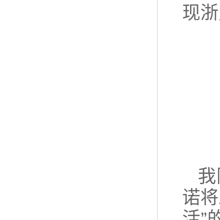
现浙
我
诺将
活”