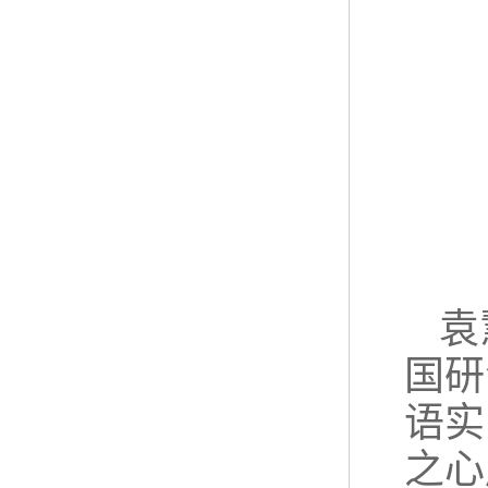
袁
国研
语实
之心