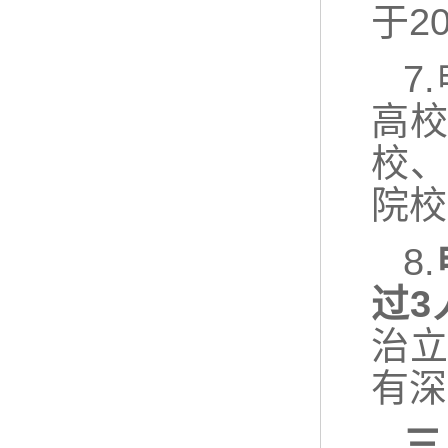
于2
7
高
校
院校
8.
过3
治
有深
三