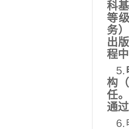
科基
等
务
出版
程中
5.
构
任
通过
6