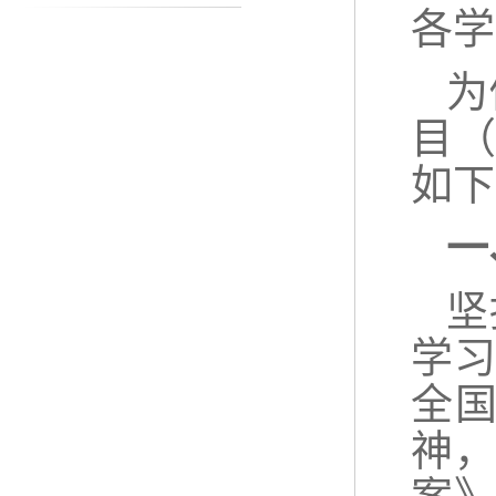
各学
为
目
如下
一
坚
学
全
神