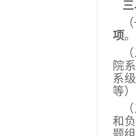
三
（
项
。
（
院
系
等）
（
和
题组