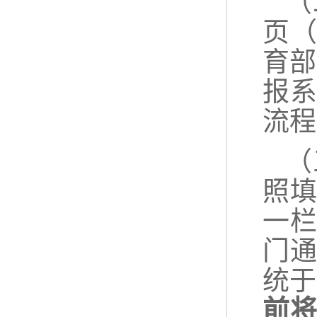
（
页
育部
报
流程
（
照填
一
门
统于
前