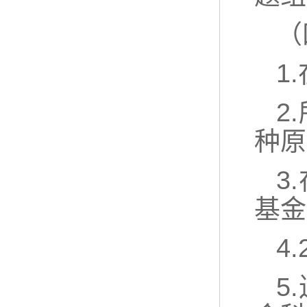
（
1
2
种原
3
基金
4
5