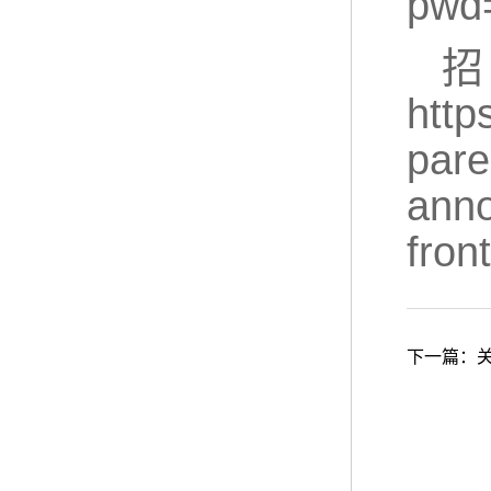
pwd
http
par
ann
fro
下一篇：