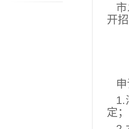
市
开招
申
1
定；
2