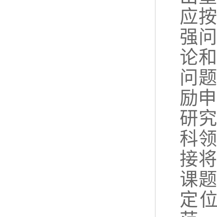
应
强
论
问
励申
研
科
接
课
定