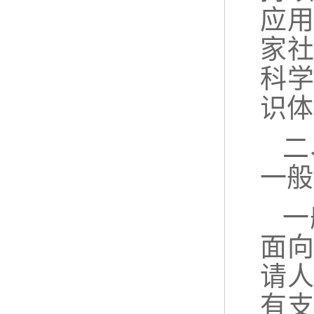
应
家
科
识体
二
一般
一
面
请
有