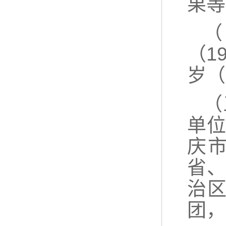
果等
（
（1
岁（
（
单
庆
省
治
团，